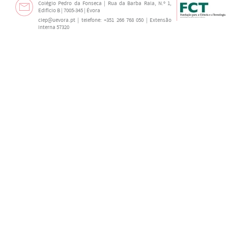
Colégio Pedro da Fonseca | Rua da Barba Rala, N.º 1,
Edifício B | 7005-345 | Évora
ciep@uevora.pt
| telefone: +351 266 768 050 | Extensão
interna 57320