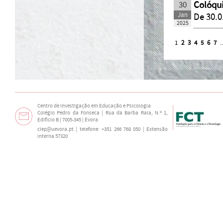
30
Colóqui
Jan
De 30.0
2025
1
2
3
4
5
6
7
.
Centro de Investigação em Educação e Psicologia
Colégio Pedro da Fonseca | Rua da Barba Rala, N.º 1,
Edifício B | 7005-345 | Évora
ciep@uevora.pt
| telefone: +351 266 768 050 | Extensão
interna 57320