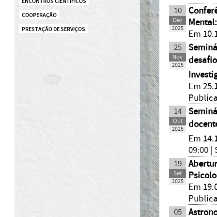
ENCONTROS CIENTÍFICOS
10
Conferê
COOPERAÇÃO
Dez
Mental:
2025
PRESTAÇÃO DE SERVIÇOS
Em 10.1
25
Seminár
Nov
desafi
2025
Invest
Em 25.1
Public
14
Seminá
Out
docente
2025
Em 14.
09:00 |
19
Abert
Set
Psicolo
2025
Em 19.0
Public
05
Astrono