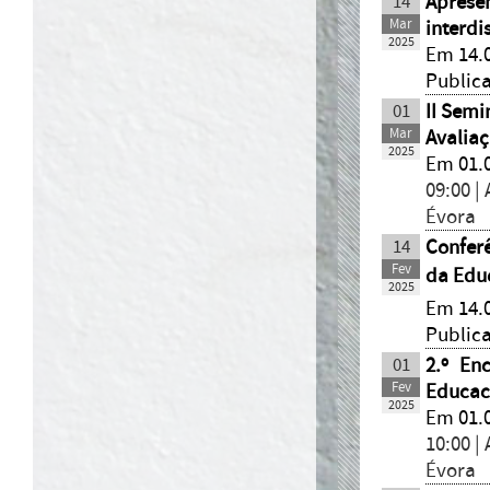
14
Apresen
Mar
interdi
2025
Em 14.0
Public
01
II Semi
Mar
Avalia
2025
Em 01.
09:00 |
Évora
14
Confer
Fev
da Educ
2025
Em 14.0
Public
01
2.º En
Fev
Educac
2025
Em 01.
10:00 |
Évora