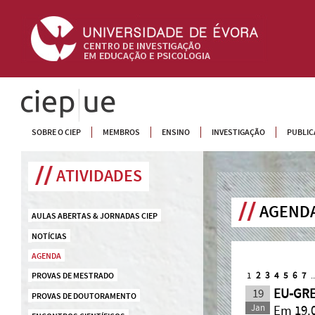
CIEP
SOBRE O CIEP
MEMBROS
ENSINO
INVESTIGAÇÃO
PUBLIC
ATIVIDADES
AGENDA
AULAS ABERTAS & JORNADAS CIEP
NOTÍCIAS
AGENDA
1
2
3
4
5
6
7
.
PROVAS DE MESTRADO
19
EU-GRE
PROVAS DE DOUTORAMENTO
Jan
Em 19.0