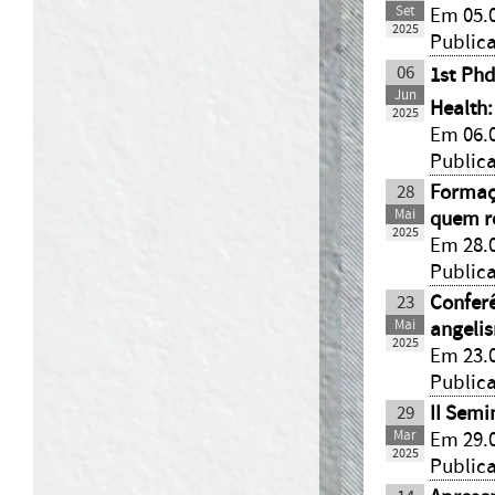
Set
Em 05.0
2025
Public
06
1st Phd
Jun
Health
2025
Em 06.0
Public
28
Formaç
Mai
quem re
2025
Em 28.0
Public
23
Conferê
Mai
angelis
2025
Em 23.0
Public
29
II Semi
Mar
Em 29.0
2025
Public