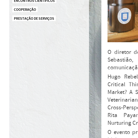
ENCONTROS CIENTÍFICOS
COOPERAÇÃO
PRESTAÇÃO DE SERVIÇOS
O diretor d
Sebastião,
comunicação 
Hugo Rebel
Critical T
Market? A S
Veterinarian
Cross-Perspe
Rita Payan
Nurturing Cr
O evento pr