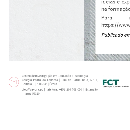
ideias e ex
na formação
Para m
https://www.
Publicado em
Centro de Investigação em Educação e Psicologia
Colégio Pedro da Fonseca | Rua da Barba Rala, N.º 1,
Edifício B | 7005-345 | Évora
ciep@uevora.pt
| telefone: +351 266 768 050 | Extensão
interna 57320