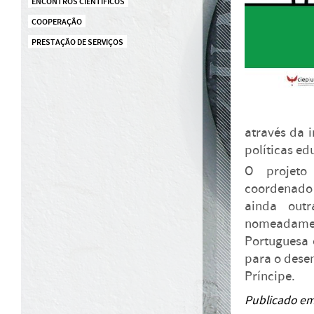
ENCONTROS CIENTÍFICOS
COOPERAÇÃO
PRESTAÇÃO DE SERVIÇOS
através da 
políticas ed
O projeto
coordenado
ainda outr
nomeadamen
Portuguesa 
para o dese
Príncipe.
Publicado em