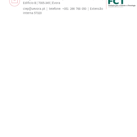
Edifício B | 7005-345 | Évora
ciep@uevora.pt
| telefone: +351 266 768 050 | Extensão
interna 57320