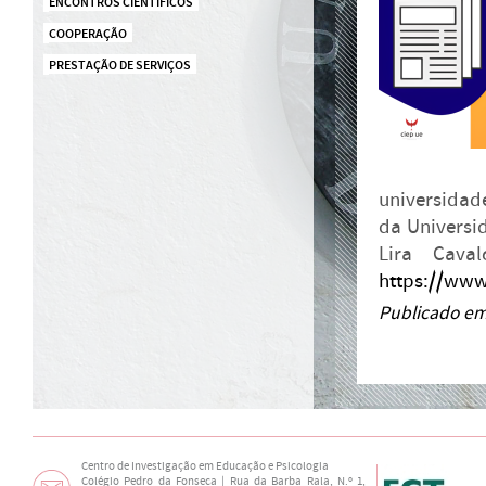
ENCONTROS CIENTÍFICOS
COOPERAÇÃO
PRESTAÇÃO DE SERVIÇOS
universidad
da Universi
Lira Cava
https://www
Publicado em
Centro de Investigação em Educação e Psicologia
Colégio Pedro da Fonseca | Rua da Barba Rala, N.º 1,