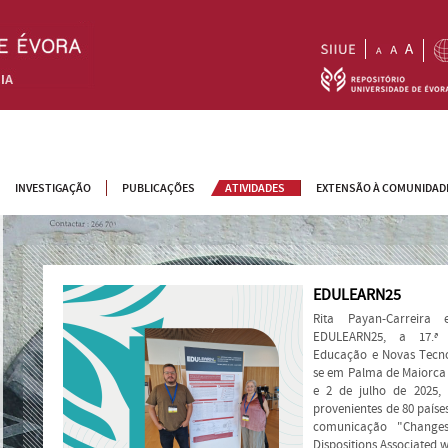
INVESTIGAÇÃO
PUBLICAÇÕES
ATIVIDADES
EXTENSÃO À COMUNIDAD
EDULEARN25
Rita Payan-Carreira
EDULEARN25, a 17.ª C
Educação e Novas Tecnol
se em Palma de Maiorca (
e 2 de julho de 2025, 
provenientes de 80 paíse
comunicação "Changes 
Dispositions Associated 