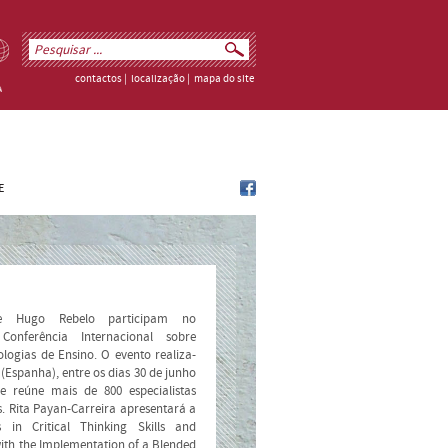
contactos
|
localização
|
mapa do site
E
 e Hugo Rebelo participam no
onferência Internacional sobre
ogias de Ensino. O evento realiza-
Espanha), entre os dias 30 de junho
e reúne mais de 800 especialistas
s. Rita Payan-Carreira apresentará a
in Critical Thinking Skills and
with the Implementation of a Blended