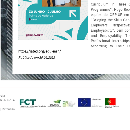
Curriculum in Three C
Programme". Hugo Rebe
equipa do CIEP-UE em 
"Bridging the Skills Gap
Employers’ Perspecti
Employability", bem co
and Employability: T
Professional Internship
According to Their E
https://iated.org/edulearn/
Publicado em 30.06.2025
ogia
ala, N.º 1,
 | Extensão