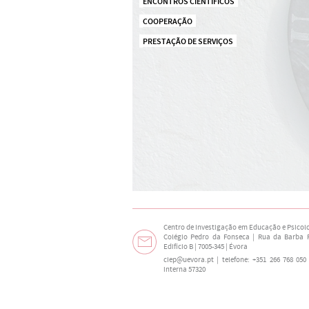
ENCONTROS CIENTÍFICOS
COOPERAÇÃO
PRESTAÇÃO DE SERVIÇOS
Centro de Investigação em Educação e Psicol
Colégio Pedro da Fonseca | Rua da Barba R
Edifício B | 7005-345 | Évora
ciep@uevora.pt
| telefone: +351 266 768 050
interna 57320