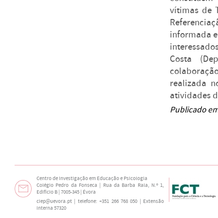
vítimas de 
Referenciaç
informada e 
interessado
Costa (De
colaboraçã
realizada 
atividades 
Publicado em
Centro de Investigação em Educação e Psicologia
Colégio Pedro da Fonseca | Rua da Barba Rala, N.º 1,
Edifício B | 7005-345 | Évora
ciep@uevora.pt
| telefone: +351 266 768 050 | Extensão
interna 57320