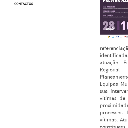
CONTACTOS
referenciaç
identificad
atuação. E
Regional -
Planeament
Equipas Mul
sua interve
vítimas de
proximidad
processos d
vítimas. At
constituem