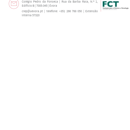
Colégio Pedro da Fonseca | Rua da Barba Rala, N.º 1,
Edifício B | 7005-345 | Évora
ciep@uevora.pt
| telefone: +351 266 768 050 | Extensão
interna 57320