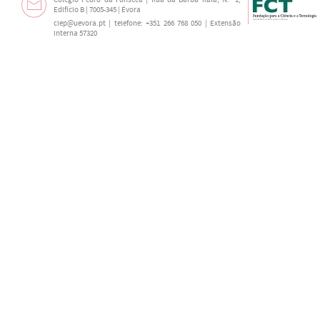
Colégio Pedro da Fonseca | Rua da Barba Rala, N.º 1,
Edifício B | 7005-345 | Évora
ciep@uevora.pt
| telefone: +351 266 768 050 | Extensão
interna 57320