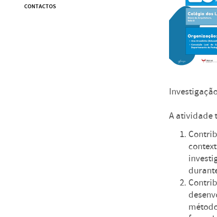
CONTACTOS
Investigaçã
A atividade
Contri
conte
invest
durante
Contri
desenv
método