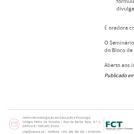
formul
divulg
É oradora c
O Seminário 
do Bloco de 
Aberto aos i
Publicado em
Centro de Investigação em Educação e Psicologia
Colégio Pedro da Fonseca | Rua da Barba Rala, N.º 1,
Edifício B | 7005-345 | Évora
ciep@uevora.pt
| telefone: +351 266 768 050 | Extensão