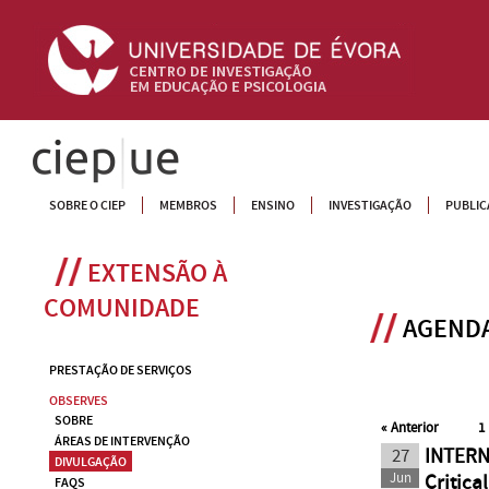
CIEP
SOBRE O CIEP
MEMBROS
ENSINO
INVESTIGAÇÃO
PUBLIC
EXTENSÃO À 
COMUNIDADE
AGENDA
PRESTAÇÃO DE SERVIÇOS
OBSERVES
SOBRE
«
Anterior
1
ÁREAS DE INTERVENÇÃO
27
INTER
DIVULGAÇÃO
Jun
Critica
FAQS