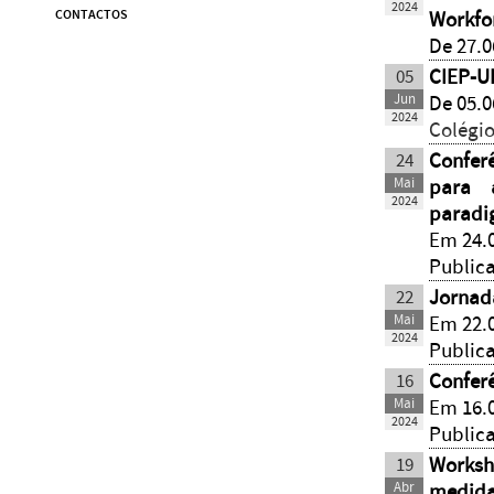
2024
CONTACTOS
Workfo
De 27.0
05
CIEP-U
Jun
De 05.0
2024
Colégio
24
Confer
Mai
para 
2024
paradi
Em 24.0
Public
22
Jornada
Mai
Em 22.0
2024
Public
16
Conferê
Mai
Em 16.0
2024
Public
19
Works
Abr
medida