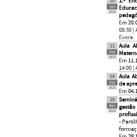
20
1.º En
Jan
Educac
2024
pedagó
Em 20.
08:30 |
Évora
11
Aula A
Dez
Matern
2023
Em 11.
14:00 |
04
Aula A
Dez
de apr
2023
Em 04.1
29
Seminá
Nov
gestão
2023
profiss
- Parti
formaç
Em 29.