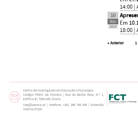
14:00 |
10
Apresen
Nov
Em 10.
2023
18:00 |
«
Anterior
1
Centro de Investigação em Educação e Psicologia
Colégio Pedro da Fonseca | Rua da Barba Rala, N.º 1,
Edifício B | 7005-345 | Évora
ciep@uevora.pt
| telefone: +351 266 768 050 | Extensão
interna 57320