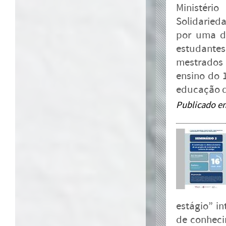
Ministéri
Solidaried
por uma da
estudantes
mestrados
ensino do 
educação de
Publicado e
estágio” in
de conheci