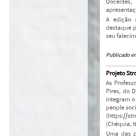
Docentes,
apresentaç
A edição 
destaque p
seu falecim
Publicado e
Projeto Str
As Profess
Pires, do 
integram o
people soci
(https://s
(Chéquia, I
Uma das pr