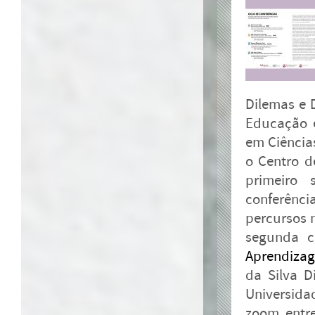
Dilemas e 
Educação e
em Ciência
o Centro d
primeiro 
conferênc
percursos 
segunda co
Aprendiza
da Silva D
Universidad
zoom, entre