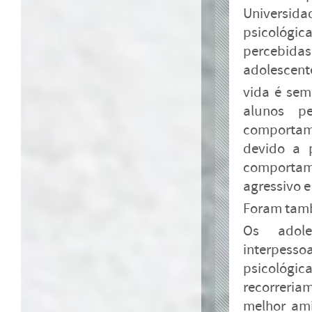
Universid
psicológic
percebidas
adolescent
vida é sem
alunos p
comportame
devido a p
comporta
agressivo e
Foram tamb
Os adole
interpess
psicológi
recorreria
melhor ami