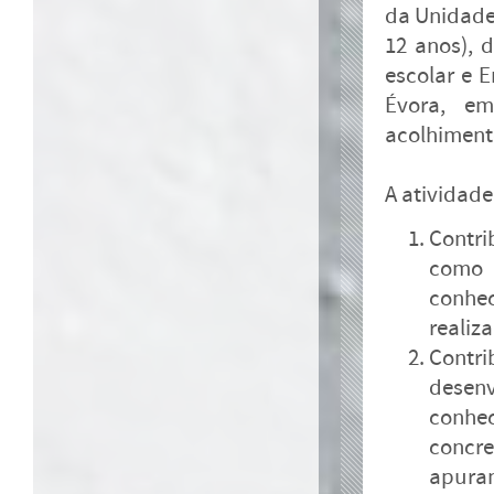
da Unidade 
12 anos), 
escolar e 
Évora, em
acolhiment
A atividade
Contri
como 
conhec
realiz
Contri
desen
conhe
concr
apuram