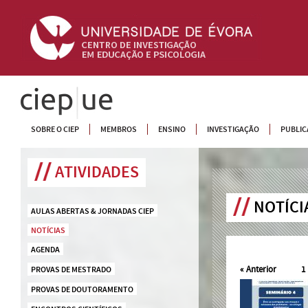
CIEP
SOBRE O CIEP
MEMBROS
ENSINO
INVESTIGAÇÃO
PUBLIC
ATIVIDADES
NOTÍCI
AULAS ABERTAS & JORNADAS CIEP
NOTÍCIAS
AGENDA
«
Anterior
1
PROVAS DE MESTRADO
PROVAS DE DOUTORAMENTO