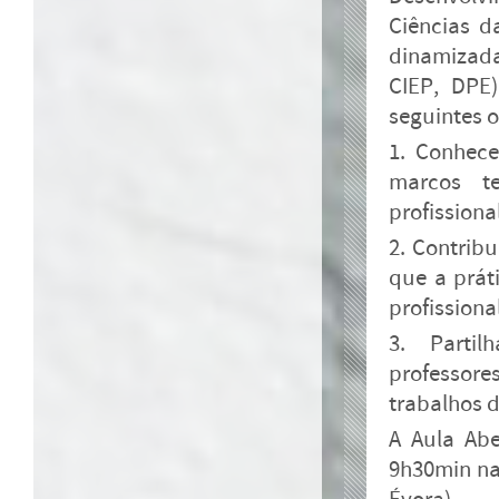
Ciências d
dinamizada
CIEP, DPE
seguintes o
1. Conhece
marcos te
profissiona
2. Contrib
que a prát
profissiona
3. Partil
professor
trabalhos d
A Aula Abe
9h30min na 