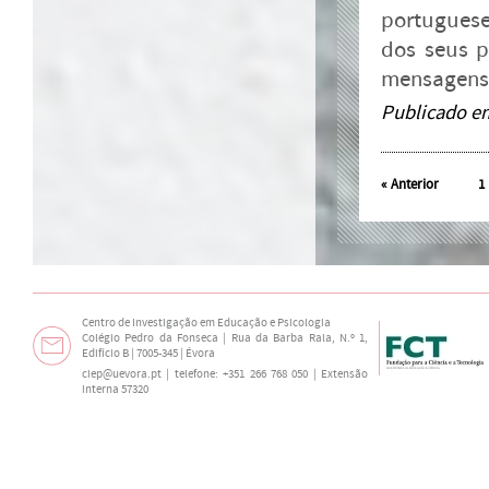
portuguese
dos seus p
mensagens d
Publicado e
«
Anterior
1
Centro de Investigação em Educação e Psicologia
Colégio Pedro da Fonseca | Rua da Barba Rala, N.º 1,
Edifício B | 7005-345 | Évora
ciep@uevora.pt
| telefone: +351 266 768 050 | Extensão
interna 57320