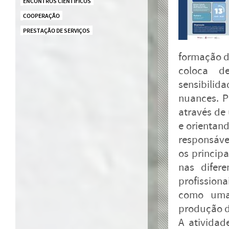
ENCONTROS CIENTÍFICOS
COOPERAÇÃO
PRESTAÇÃO DE SERVIÇOS
formação d
coloca de
sensibilid
nuances. P
através de 
e orientand
responsávei
os princip
nas difer
profissiona
como uma 
produção d
A ativida