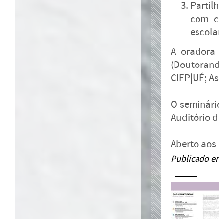
Partil
com cr
escola
A oradora
(Doutoranda
CIEP|UÉ; As
O seminário
Auditório d
Aberto aos 
Publicado e