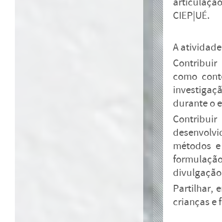
articulaçã
CIEP|UÉ.
A atividade
Contribui
como conte
investigaç
durante o e
Contribui
desenvolvi
métodos e 
formulação
divulgação
Partilhar, 
crianças e 