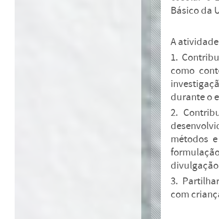
Básico da 
A atividade
1. Contrib
como conte
investigaç
durante o e
2. Contrib
desenvolvi
métodos e 
formulação
divulgação
3. Partilha
com criança