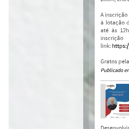
A inscrição
à lotação 
até às 12
ins
link:
https
Gratos pel
Publicado e
Desenvolvi