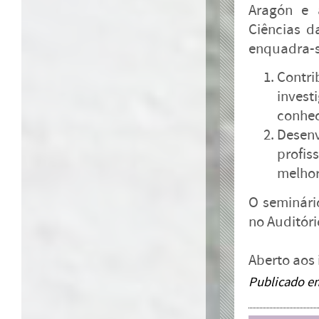
Aragón e 
Ciências d
enquadra-se
Contr
inves
conhec
Desenv
profis
melhor
O seminári
no Auditóri
Aberto aos 
Publicado e