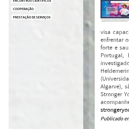
ENCONTROS CIENTÍFICOS
COOPERAÇÃO
PRESTAÇÃO DE SERVIÇOS
visa capac
enfrentar 
forte e sau
Portugal,
investiga
Heldemeri
(Universi
Algarve), 
Stronger Y
acompanhe
strongeryo
Publicado e