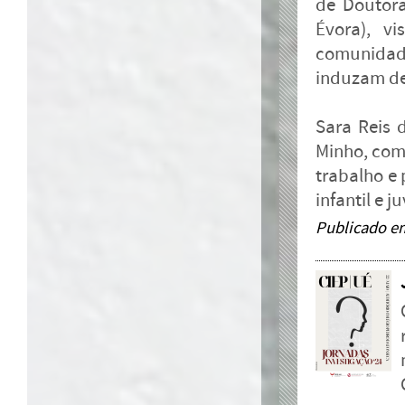
de Doutor
Évora), v
comunidad
induzam de
Sara Reis 
Minho, com
trabalho e 
infantil e j
Publicado e