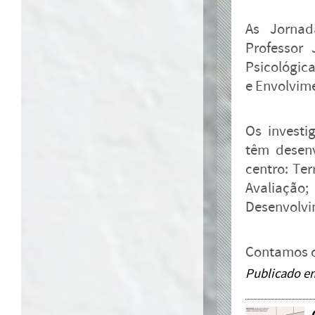
As Jornad
Professor 
Psicológica
e Envolvim
Os investi
têm desenv
centro: Ter
Avaliação
Desenvolvi
Contamos c
Publicado e