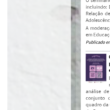
O seminári
incluindo:
Relação de
Adolescênci
A moderaçã
em Educação
Publicado e
análise d
conjunto d
quadro da u