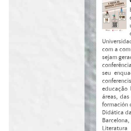
Universida
com a comu
sejam gera
conferênci
seu enqua
conferenci
educação l
áreas, das
formación d
Didática d
Barcelona,
Literatura