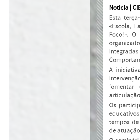
Notícia | C
Esta terça
«Escola, F
Foco!». O 
organizado
Integrada
Comportamen
A iniciati
Intervenç
fomentar 
articulação
Os partici
educativo
tempos de 
de atuação