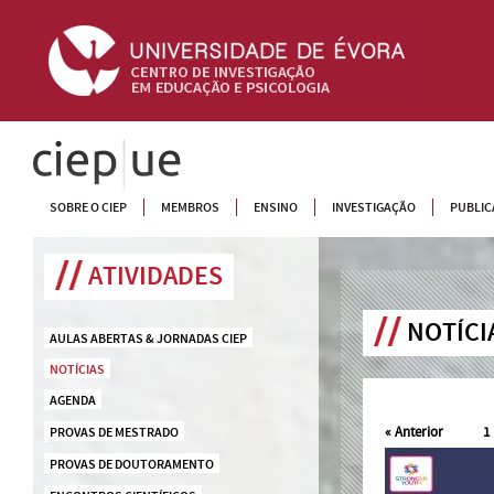
CIEP
SOBRE O CIEP
MEMBROS
ENSINO
INVESTIGAÇÃO
PUBLIC
ATIVIDADES
NOTÍCI
AULAS ABERTAS & JORNADAS CIEP
NOTÍCIAS
AGENDA
«
Anterior
1
PROVAS DE MESTRADO
PROVAS DE DOUTORAMENTO