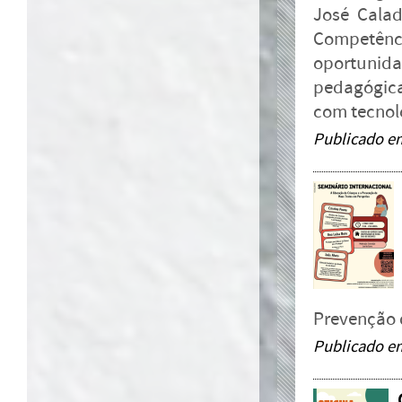
José Calad
Competên
oportunid
pedagógica
com tecnol
Publicado e
Prevenção 
Publicado e